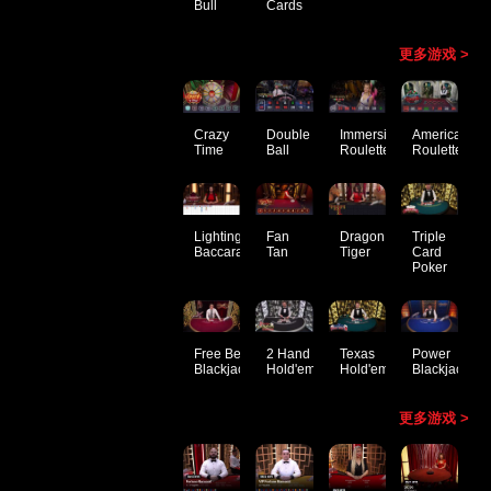
Bull
Cards
更多游戏 >
Crazy
Double
Immersive
American
Time
Ball
Roulette
Roulette
Lighting
Fan
Dragon
Triple
Baccarat
Tan
Tiger
Card
Poker
Free Bet
2 Hand
Texas
Power
Blackjack
Hold'em
Hold'em
Blackjack
更多游戏 >