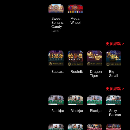
Sweet
Mega
Bonanza
Wheel
Candy
Land
更多游戏 >
Baccarat
Roulette
Dragon
Big
Tiger
Small
更多游戏 >
Blackjack
Blackjack
Blackjack
Sexy
Baccarat