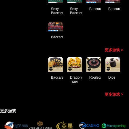
Sexy
Sexy
Baccarat
Baccarat
Baccarat
Baccarat
Baccarat
更多游戏 >
Baccarat
Dragon
Roulette
Dice
Tiger
更多游戏 >
更多游戏