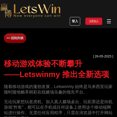
☰
登入
立即加入
<< 回到列表
[ 26-05-2025 ]
移动游戏体验不断攀升
——Letswinmy 推出全新选项
随着移动游戏的蓬勃发展，Letswinmy 始终是马来西亚玩家
随时随地畅享精彩在线赌场乐趣的领先平台。
无论玩家想玩老虎机、加入真人赌场桌台、玩彩票还是街机
游戏“炸鱼”，都可以在手机或任何设备上使用这个移动端网
站进行操作。无需任何应用程序，只需在浏览器中打开网站