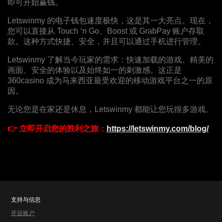
即可开始赢钱。
Letswinmy 的电子钱包速度极快，这是其一大亮点。现在，
您可以直接从 Touch ‘n Go、Boost 或 GrabPay 账户存取
款。这种方式快捷、安全，并且可以通过手机进行管理。
Letswinmy 了解当今玩家的需求：快速加载的游戏、精美的
画面、安全的体验以及始终如一的刺激感。这正是
360casino 成为马来西亚最受欢迎的移动游戏平台之一的原
因。
无论您是在家还是休息，Letswinmy 都能让您玩很多游戏。
👉 立即开启您的胜利之旅：
https://letswinmy.com/blog/
支持与信息
开设账户