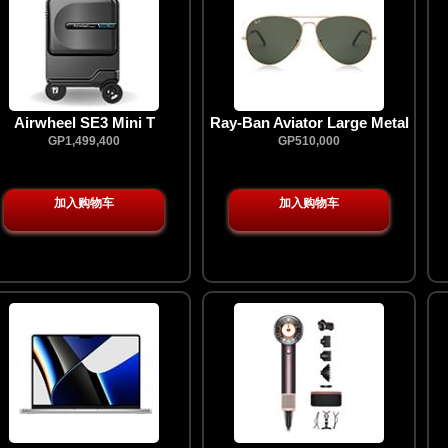
Airwheel SE3 Mini T
Ray-Ban Aviator Large Metal
Rideable Luggage
GP1,499,400
GP510,000
加入购物车
加入购物车