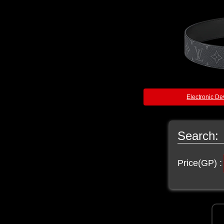
Electronic De
Search:
Price(GP) :