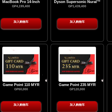
MacBook Pro 14-Inch
Dyson Supersonic Nural™
hair dryer (Jasper plum)
GP4,199,400
GP1,439,400
加入购物车
加入购物车
Game Point 110 MYR
Game Point 235 MYR
GP60,000
GP120,000
加入购物车
加入购物车