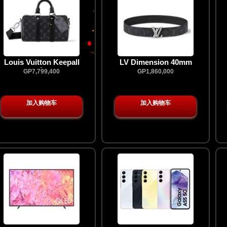
Louis Vuitton Keepall
LV Dimension 40mm
Bandoulière 25 bag
Reversible Belt
GP7,799,400
GP1,860,000
加入购物车
加入购物车