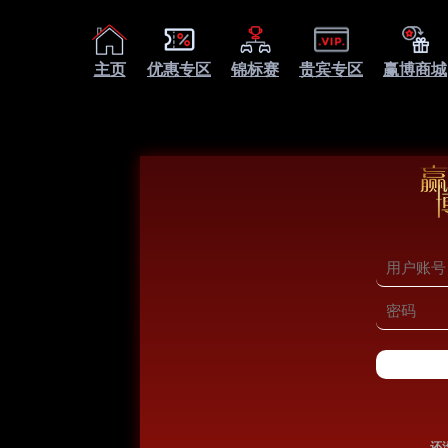
主页
优惠专区
锦标赛
贵宾专区
赢博商城
还