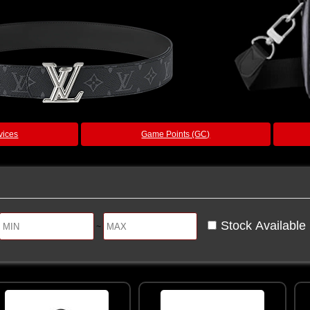
vices
Game Points (GC)
Stock Available
~