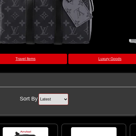
Travel Items
Luxury Goods
Sort By