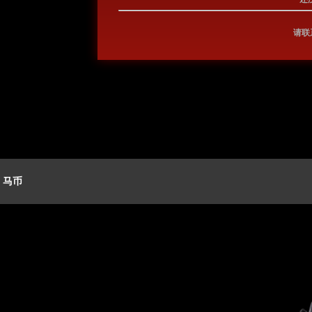
请联
3 马币