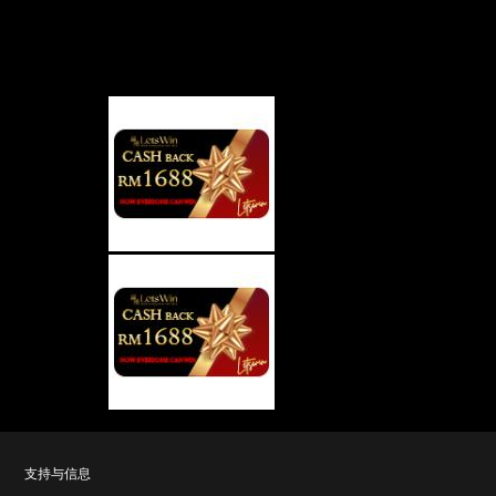
支持与信息