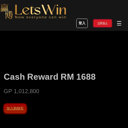
☰
登入
立即加入
Cash Reward RM 1688
GP 1,012,800
加入购物车